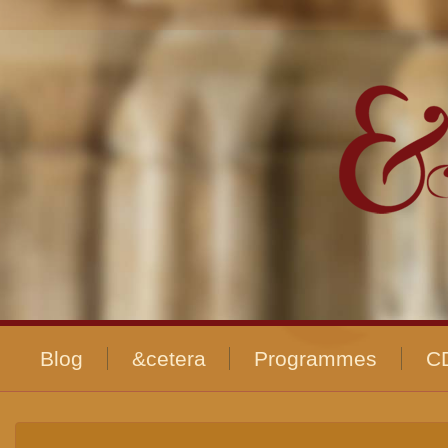
Blog
&cetera
Programmes
C