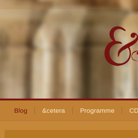
Blog
&cetera
Programme
CD